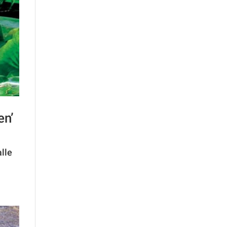
en’
alle