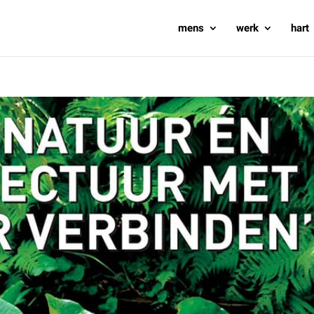
mens
werk
hart