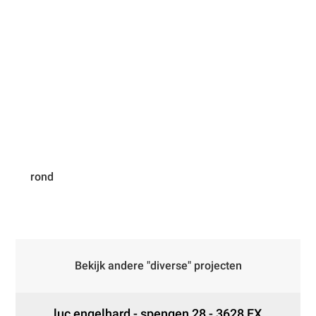
rond
Bekijk andere "diverse" projecten
luc engelhard - spengen 28 - 3628 EX